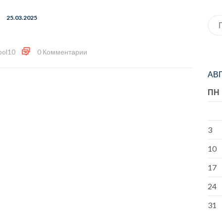
25.03.2025
Иск
ool10
0 Комментарии
АВГ
ПН
3
10
17
24
31