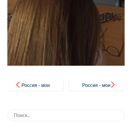
Навигация
по
Россия – мои
Россия – мои
записям
горизонты:
горизонты:
“Поговори с
“Россия
Искать:
родителями”
комфортная:
транспорт”