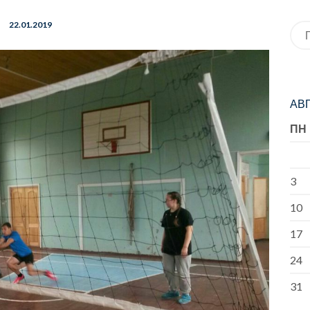
22.01.2019
Иск
АВГ
ПН
3
10
17
24
31