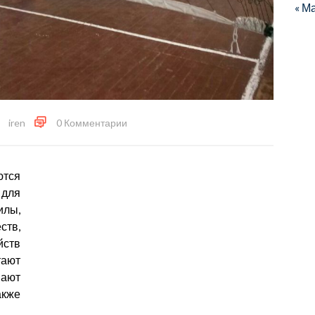
« М
iren
0 Комментарии
тся
для
илы,
ств,
йств
тают
вают
акже