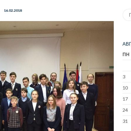
16.02.2018
Иск
АВГ
ПН
3
10
17
24
31