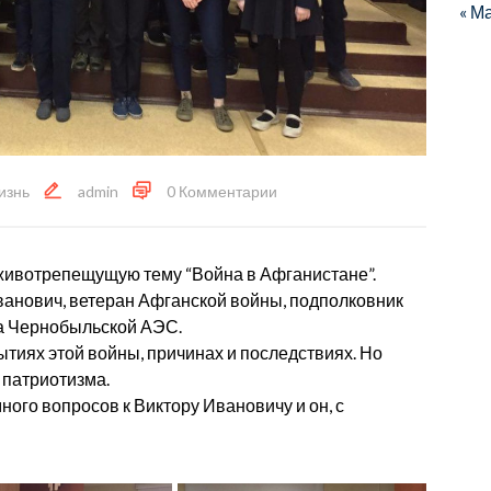
« М
изнь
admin
0 Комментарии
ивотрепещущую тему “Война в Афганистане”.
ванович, ветеран Афганской войны, подполковник
 на Чернобыльской АЭС.
тиях этой войны, причинах и последствиях. Но
 патриотизма.
ного вопросов к Виктору Ивановичу и он, с