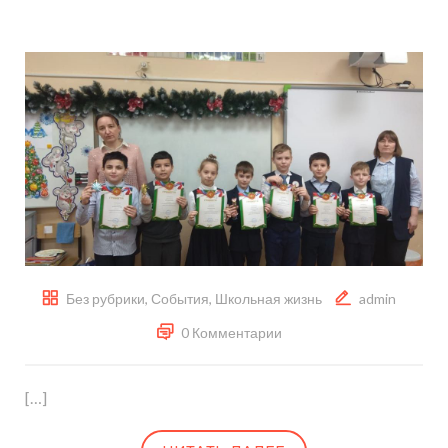
Без рубрики
,
События
,
Школьная жизнь
admin
0 Комментарии
[…]