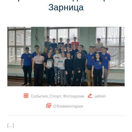
Зарница
События
,
Спорт
,
Фотоархив
admin
0 Комментарии
[…]