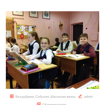
Без рубрики
,
События
,
Школьная жизнь
admin
0 Комментарии