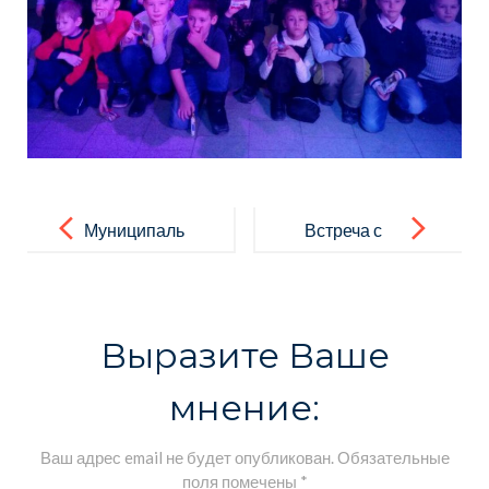
Навигация
по
Муниципаль
Встреча с
записям
ная
ветераном
Педагогичес
Афганской
кая
войны
Выразите Ваше
Ассамблея
мнение:
Ваш адрес email не будет опубликован.
Обязательные
поля помечены
*