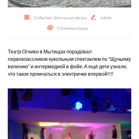
События
,
Школьная жизнь
admin
0 Комментарии
Театр Огниво в Мытищах порадовал
первоклассников кукольным спектаклем по “Щучьему
велению” и интермедией в фойе. А ещё дети узнали,
что такое промчаться в электричке впервой!!!!