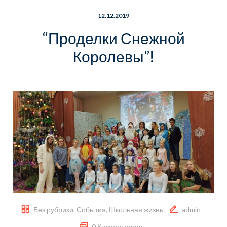
12.12.2019
“Проделки Снежной
Королевы”!
Без рубрики
,
События
,
Школьная жизнь
admin
0 Комментарии